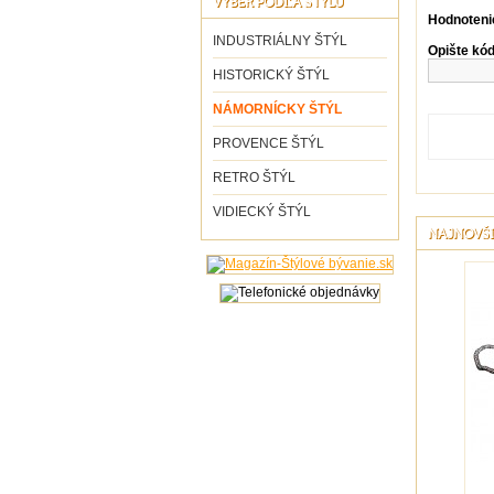
VÝBER PODĽA ŠTÝLU
Hodnoteni
INDUSTRIÁLNY ŠTÝL
Opište kód
HISTORICKÝ ŠTÝL
NÁMORNÍCKY ŠTÝL
PROVENCE ŠTÝL
RETRO ŠTÝL
VIDIECKÝ ŠTÝL
NAJNOVŠI