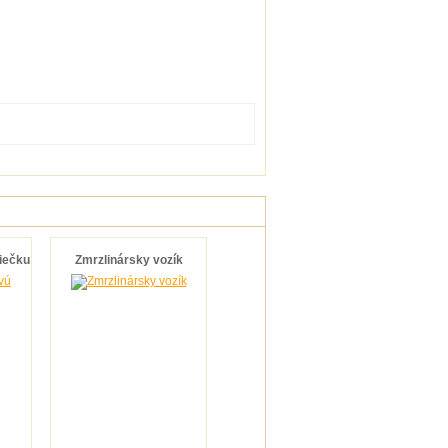
Pokračovať
viečku
Zmrzlinársky vozík