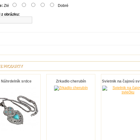
e:
Zlé
Dobré
 z obrázku:
E PRODUKTY
Náhrdelník srdce
Zrkadlo cherubín
Svietnik na čajovú s