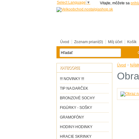
Select Language
▼
Vitajte, môžete sa
prihl
Úvod
Zoznam prianí(0)
Môj účet
Košík
Úvod
>
NÁM
KATEGÓRIE
Obra
!!! NOVINKY !!!
TIP NA DARČEK
BRONZOVÉ SOCHY
FIGÚRKY - SOŠKY
GRAMOFÓNY
HODINY-HODINKY
HRACIE SKRINKY