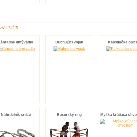
VANEJŠIE
Záhradné umývadlo
Bubnujúci vojak
Kalkulačka opic
Náhrdelník srdce
Boxerský ring
Myška krútiaca chv