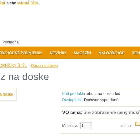
ásiť
alebo
vytvoriť účet
.
Pokladňa
OBCHODNÉ PODMIENKY
NOVINKY
MAGAZÍN
MALOOBCHOD
KON
ORNÍCKY ŠTÝL
>
Obraz na doske
z na doske
Kód produktu:
obraz-na-doske-lod
Dostupnosť:
Dočasne vypredané
VO cena:
pre zobrazenie ceny musít
Pr
Množstvo:
Do košíka
-alebo-