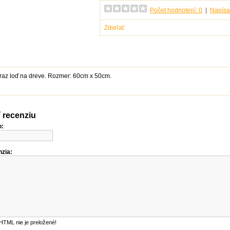
Počet hodnotení: 0
|
Napísa
Zdieľať
raz loď na dreve. Rozmer: 60cm x 50cm.
 recenziu
o:
zia:
HTML nie je preložené!