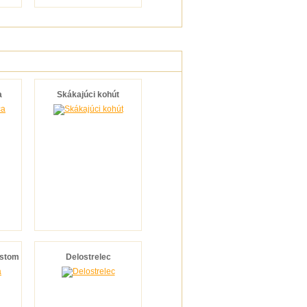
a
Skákajúci kohút
ostom
Delostrelec