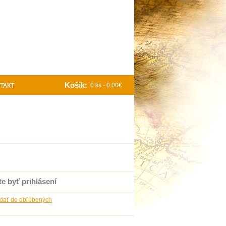
Košík:
0 ks - 0.00€
TAKT
e byť prihlásení
idať do obľúbených